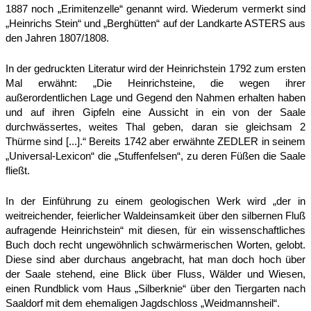
1887 noch „Erimitenzelle“ genannt wird. Wiederum vermerkt sind
„Heinrichs Stein“ und „Berghütten“ auf der Landkarte ASTERS aus
den Jahren 1807/1808.
In der gedruckten Literatur wird der Heinrichstein 1792 zum ersten
Mal erwähnt: „Die Heinrichsteine, die wegen ihrer
außerordentlichen Lage und Gegend den Nahmen erhalten haben
und auf ihren Gipfeln eine Aussicht in ein von der Saale
durchwässertes, weites Thal geben, daran sie gleichsam 2
Thürme sind [...].“ Bereits 1742 aber erwähnte ZEDLER in seinem
„Universal-Lexicon“ die „Stuffenfelsen“, zu deren Füßen die Saale
fließt.
In der Einführung zu einem geologischen Werk wird „der in
weitreichender, feierlicher Waldeinsamkeit über den silbernen Fluß
aufragende Heinrichstein“ mit diesen, für ein wissenschaftliches
Buch doch recht ungewöhnlich schwärmerischen Worten, gelobt.
Diese sind aber durchaus angebracht, hat man doch hoch über
der Saale stehend, eine Blick über Fluss, Wälder und Wiesen,
einen Rundblick vom Haus „Silberknie“ über den Tiergarten nach
Saaldorf mit dem ehemaligen Jagdschloss „Weidmannsheil“.